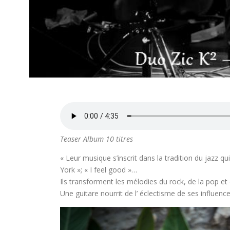
Teaser Album 10 titres
« Leur musique s’inscrit dans la tradition du jazz 
York »; « I feel good »…
Ils transforment les mélodies du rock, de la pop et
Une guitare nourrit de l’ éclectisme de ses influence