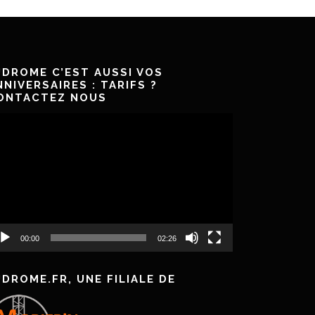
JDROME C’EST AUSSI VOS
NNIVERSAIRES : TARIFS ?
ONTACTEZ NOUS
cteur
déo
00:00
02:26
JDROME.FR, UNE FILIALE DE