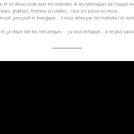
de et se désaccorde avec les mélodies et les rythmiques de chaque m
rdues, grattées, frottées ou slidées… tout est passé en revue…
sif, percussif et énergique…. il nous attire par ses mélodies et surto
 et ça clique-tille les mécaniques … ça nous échappe… à ne plus savoir