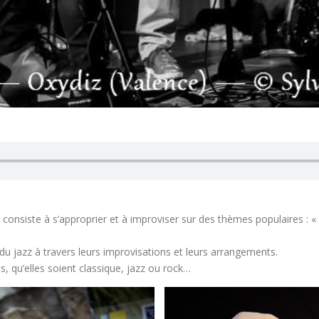
qui consiste à s’approprier et à improviser sur des thèmes populaires 
 du jazz à travers leurs improvisations et leurs arrangements.
s, qu’elles soient classique, jazz ou rock…