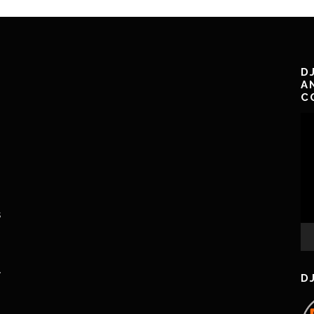
D
A
C
Le
vi
s
.
D