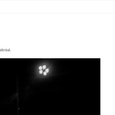
îtrisé.