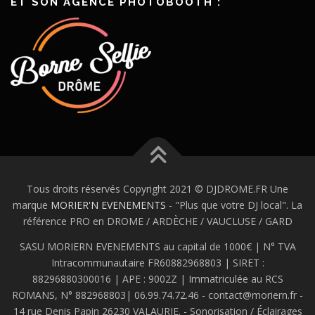
ET SON AGENCE PHOTOBOOTH :
Tous droits réservés Copyright 2021 © DJDROME.FR Une
marque
MORIER'N EVENEMENTS
- "Plus que votre DJ local". La
référence PRO en DROME / ARDÈCHE / VAUCLUSE / GARD
SASU MORIERN EVENEMENTS au capital de 1000€ | N° TVA
Intracommunautaire FR60882968803 | SIRET :
88296880300016 | APE : 9002Z | Immatriculée au RCS
ROMANS, N° 882968803| 06.99.74.72.46 -
contact@moriern.fr
-
14 rue Denis Papin 26230 VALAURIE. - Sonorisation / Éclairages