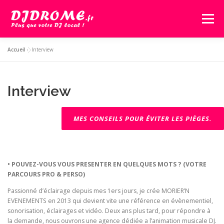
Aller
au
Menu
contenu
Accueil
»
Interview
GALERIE
VIDÉO
FORMULE
OPTIONS
Interview
PLAYLIST
LIVRE D’OR
FORMATION
MES CONSEILS POUR ÉVITER LES PIÈGES.
DEVIS GRATUIT
CONTACT
• POUVEZ-VOUS VOUS PRESENTER EN QUELQUES MOTS ? (VOTRE
PARCOURS PRO & PERSO)
Passionné d’éclairage depuis mes 1ers jours, je crée MORIER’N
EVENEMENTS en 2013 qui devient vite une référence en évènementiel,
sonorisation, éclairages et vidéo. Deux ans plus tard, pour répondre à
la demande, nous ouvrons une agence dédiée a l’animation musicale DJ.