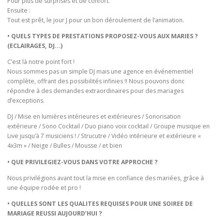
Pour plus de surprises et de confort.
Ensuite :
Tout est prêt, le jour J pour un bon déroulement de l’animation.
• QUELS TYPES DE PRESTATIONS PROPOSEZ-VOUS AUX MARIES ?
(ECLAIRAGES, DJ…)
C’est là notre point fort !
Nous sommes pas un simple DJ mais une agence en événementiel
complète, offrant des possibilités infinies !! Nous pouvons donc
répondre à des demandes extraordinaires pour des mariages
d’exceptions.
DJ / Mise en lumières intérieures et extérieures / Sonorisation
extérieure / Sono Cocktail / Duo piano voix cocktail / Groupe musique en
Live jusqu’à 7 musiciens ! / Strucutre / Vidéo intérieure et extérieure «
4x3m » / Neige / Bulles / Mousse / et bien
• QUE PRIVILEGIEZ-VOUS DANS VOTRE APPROCHE ?
Nous privilégions avant tout la mise en confiance des mariées, grâce à
une équipe rodée et pro !
• QUELLES SONT LES QUALITES REQUISES POUR UNE SOIREE DE
MARIAGE REUSSI AUJOURD’HUI ?